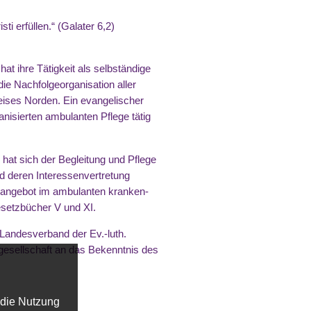
ti erfüllen.“ (Galater 6,2)
t ihre Tätigkeit als selbständige
ie Nachfolgeorganisation aller
eises Norden. Ein evangelischer
nisierten ambulanten Pflege tätig
at sich der Begleitung und Pflege
d deren Interessenvertretung
ngsangebot im ambulanten kranken-
esetzbücher V und XI.
Landesverband der Ev.-luth.
gesellschaft an das Bekenntnis des
 die Nutzung