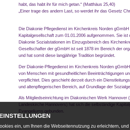
habt, das habt ihr für mich getan.“ (Matthäus 25,40)
„Einer trage des andern Last, so werdet ihr das Gesetz Chris
Die Diakonie Pflegedienst im Kirchenkreis Norden gGmbH ha
Kapitalgesellschaft zum 01.01.2006 aufgenommen. Sie ist d
Diakonie Sozialstationen im Einzugsbereich des Kirchenkr
Gesellschafter der gGmbH ist seit 1878 im Bereich der orga
und hat somit diese langjährige Tradition begründet.
Der Diakonie-Pflegedienst im Kirchenkreis Norden gGmbH h
von Menschen mit gesundheitlichen Beeinträchtigungen un
verpflichtet. Dies geschieht derzeit durch ein Dienstleitu
und altenpflegerischen Bereich, auf Grundlage der Sozialg
Als Mitgliedseinrichtung im Diakonischen Werk Hannover (
Landeskirche Hannovers) hat sich die selbständige Kapital
Evangeliums gebunden.
-EINSTELLUNGEN
ookies ein, um Ihnen die Webseitennutzung zu erleichtern, und