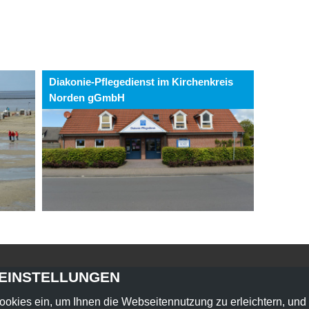
Diakonie-Pflegedienst im Kirchenkreis
Norden gGmbH
-EINSTELLUNGEN
ookies ein, um Ihnen die Webseitennutzung zu erleichtern, und